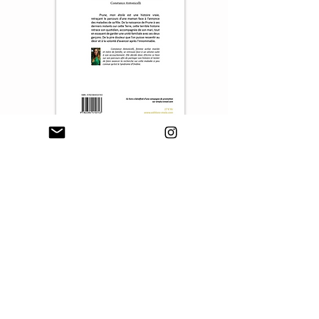
Contact :
annevuitton@yahoo.fr
+1(203)3839467