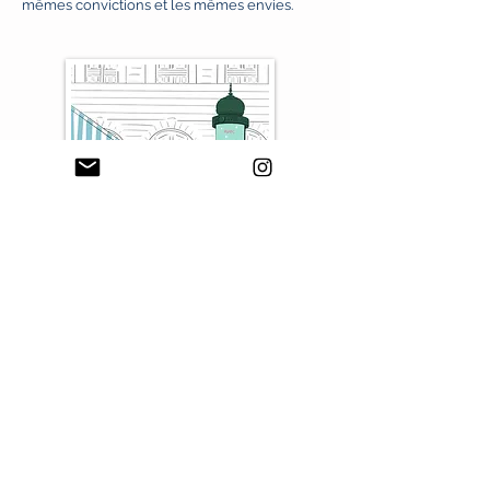
mêmes convictions et les mêmes envies.
Contact :
annevuitton@yahoo.fr
+1(203)3839467
Do Not Sell My Personal Information